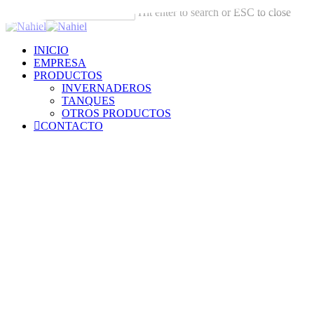
Skip
Hit enter to search or ESC to close
to
Close
main
Search
content
Menu
INICIO
EMPRESA
PRODUCTOS
INVERNADEROS
TANQUES
OTROS PRODUCTOS
CONTACTO